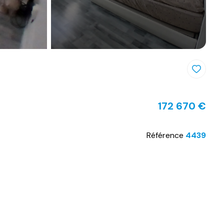
172 670 €
Référence
4439