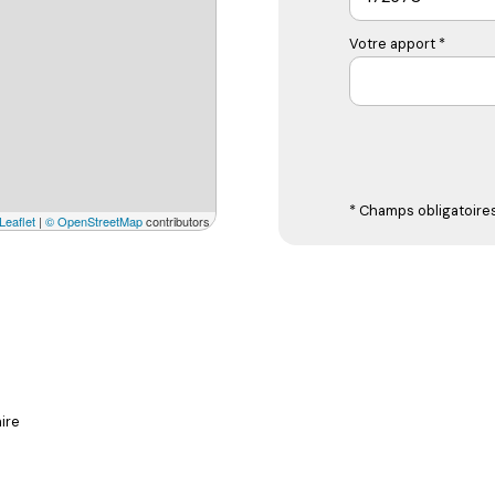
Votre apport *
* Champs obligatoire
Leaflet
|
© OpenStreetMap
contributors
ire