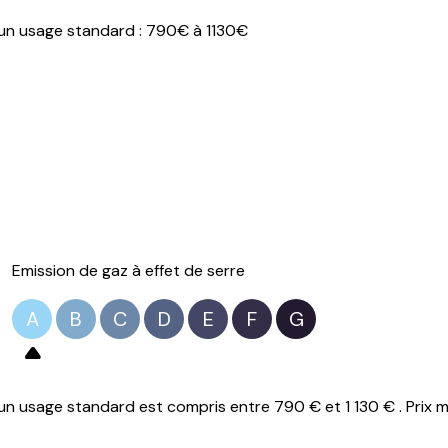
un usage standard : 790€ à 1130€
Emission de gaz à effet de serre
A
B
C
D
E
F
G
n usage standard est compris entre 790 € et 1 130 € . Prix m