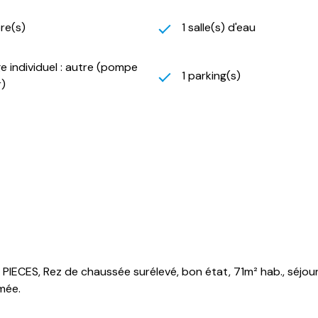
re(s)
1 salle(s) d'eau
e individuel : autre (pompe
1 parking(s)
r)
IECES, Rez de chaussée surélevé, bon état, 71m² hab., séjour
rmée.