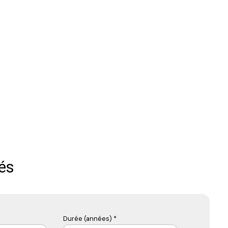
és
Durée (années) *