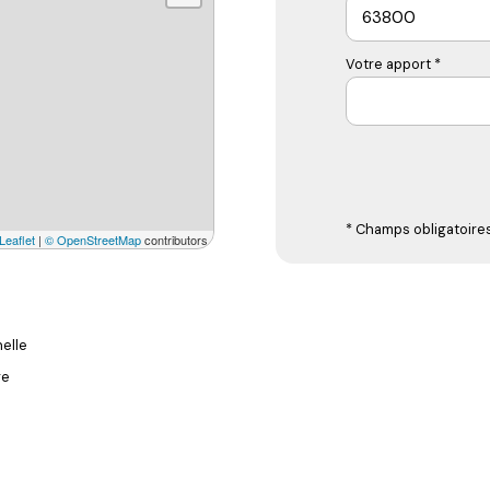
Votre apport *
* Champs obligatoire
Leaflet
|
© OpenStreetMap
contributors
elle
re