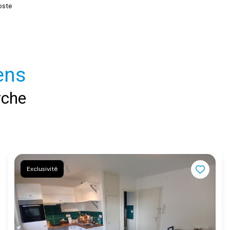
oste
ens
rche
Exclusivité