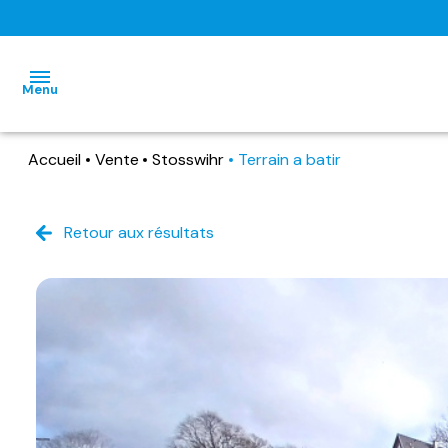
Menu
Accueil
Vente
Stosswihr
Terrain a batir
accueil
ventes
Retour aux résultats
immo
locations
pro
estimation
locations
vacances
nous
contacter