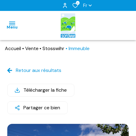
0
Fr
Menu
Accueil
Vente
Stosswihr
Immeuble
accueil
ventes
Retour aux résultats
immo
locations
pro
Télécharger la fiche
estimation
locations
vacances
nous
Partager ce bien
contacter