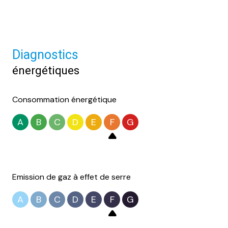
Diagnostics
énergétiques
Consommation énergétique
A
B
C
D
E
F
G
Emission de gaz à effet de serre
A
B
C
D
E
F
G