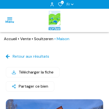
0
Fr
Menu
Accueil
Vente
Soultzeren
Maison
accueil
ventes
Retour aux résultats
immo
locations
pro
Télécharger la fiche
estimation
locations
vacances
nous
Partager ce bien
contacter