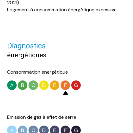
2021)
Logement à consommation énergétique excessive
Diagnostics
énergétiques
Consommation énergétique
A
B
C
D
E
F
G
Emission de gaz à effet de serre
A
B
C
D
E
F
G