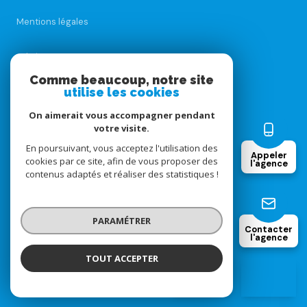
Mentions légales
Admin
Comme beaucoup, notre site
utilise les cookies
Nos honoraires
On aimerait vous accompagner pendant
Politique RGPD
votre visite.
En poursuivant, vous acceptez l'utilisation des
Appeler
cookies par ce site, afin de vous proposer des
Cookies
l'agence
contenus adaptés et réaliser des statistiques !
© 2026 | Tous droits réservés
PARAMÉTRER
Contacter
l'agence
Réalisé par
TOUT ACCEPTER
Sofovam
Agence