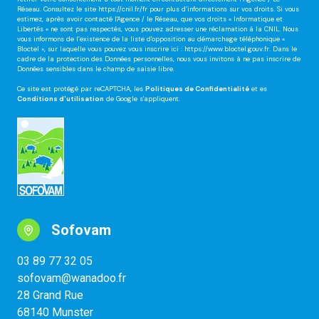
retirer votre consentement à tout moment en contactant directement l’Agence / Le
Réseau. Consultez le site
https://cnil.fr/fr
pour plus d’informations sur vos droits. Si vous
estimez, après avoir contacté l'Agence / le Réseau, que vos droits « Informatique et
Libertés » ne sont pas respectés, vous pouvez adresser une réclamation à la CNIL. Nous
vous informons de l’existence de la liste d'opposition au démarchage téléphonique «
Bloctel », sur laquelle vous pouvez vous inscrire ici :
https://www.bloctel.gouv.fr
. Dans le
cadre de la protection des Données personnelles, nous vous invitons à ne pas inscrire de
Données sensibles dans le champ de saisie libre.
Ce site est protégé par reCAPTCHA, les
Politiques de Confidentialité
et es
Conditions d'utilisation
de Google s'appliquent.
Sofovam
03 89 77 32 05
sofovam@wanadoo.fr
28 Grand Rue
68140 Munster