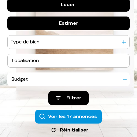
Louer
De l'ancien
Estimer
à l'année
Type de bien
Budget
Filtrer
Voir les
17
annonces
Réinitialiser